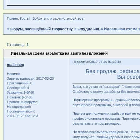
Привет, Гость!
Войдите
или
зарегистрируйтесь
.
»
Форум, посвящённый творчеству.
»
Флудильня.
»
Идеальная схема з
Страница:
1
Идеальная схема заработка на авито без вложений
Поделиться
2017-03-20 01:32:45
mailinheg
Без продаж, рефера
Новичок
Вы осво
Зарегистрирован
: 2017-03-20
Приглашений:
0
Всем, кто устал от "разводов", "лохотро
Сообщений:
4
Стабильную схему заработка без вложени
Уважение:
[+0/-0]
Позитив:
[+0/-0]
Партнерские программы - лучший способ з
Провел на форуме:
партнерская программа, с которой я позн
Не определено
Последний визит:
Причем для получения прибыли вам не нуж
2017-03-23 05:13:51
профессиональные продавцы Партнерской п
результаты это подтверждают.
Не люблю показывать свои деньги, но та
могу получать любым удобным способом, 