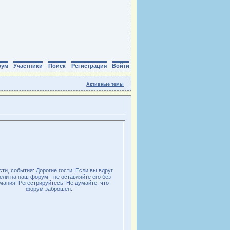
рум
Участники
Поиск
Регистрация
Войти
Активные темы
ти, события: Дорогие гости! Если вы вдруг
ели на наш форум - не оставляйте его без
мания! Регестрируйтесь! Не думайте, что
форум заброшен.