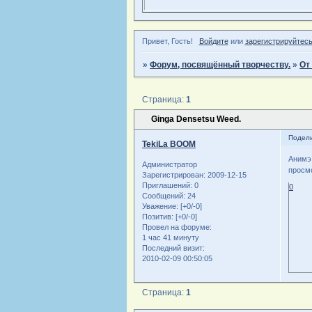
Привет, Гость!
Войдите
или
зарегистрируйтес
»
Форум, посвящённый творчеству.
»
От
Страница:
1
Ginga Densetsu Weed.
Подел
TekiLa BOOM
Анимэ 
Администратор
просмо
Зарегистрирован
: 2009-12-15
Приглашений:
0
0
Сообщений:
24
Уважение:
[+0/-0]
Позитив:
[+0/-0]
Провел на форуме:
1 час 41 минуту
Последний визит:
2010-02-09 00:50:05
Страница:
1