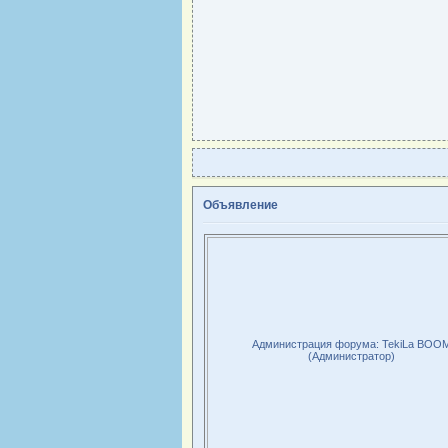
Объявление
Администрация форума: TekiLa BOO
(Администратор)