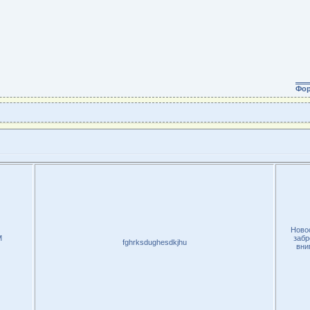
Фо
Новос
M
забр
fghrksdughesdkjhu
вни