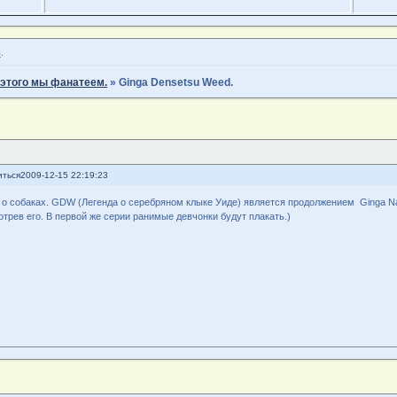
ь
.
 этого мы фанатеем.
»
Ginga Densetsu Weed.
иться
2009-12-15 22:19:23
о собаках. GDW (Легенда о серебряном клыке Уиде) является продолжением Ginga Nag
трев его. В первой же серии ранимые девчонки будут плакать.)